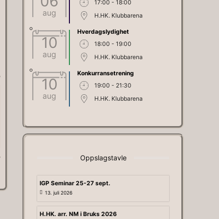
06
17:00 - 18:00
aug
H.HK. Klubbarena
Hverdagslydighet
10
18:00 - 19:00
aug
H.HK. Klubbarena
Konkurransetrening
10
19:00 - 21:30
aug
H.HK. Klubbarena
Oppslagstavle
IGP Seminar 25-27 sept.
13. juli 2026
H.HK. arr. NM i Bruks 2026