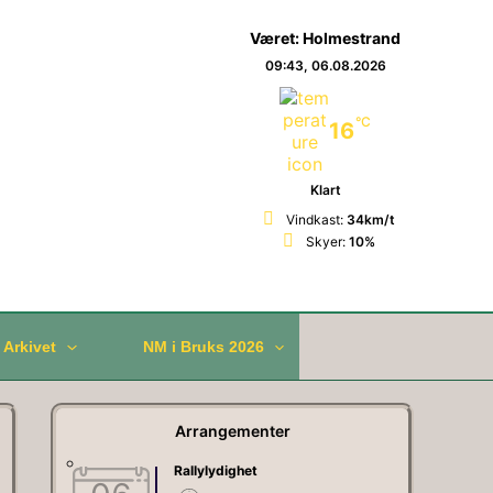
Været: Holmestrand
09:43,
06.08.2026
°C
16
Klart
Vindkast:
34km/t
Skyer:
10%
/ Arkivet
NM i Bruks 2026
Arrangementer
Rallylydighet