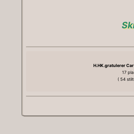
Sk
H.HK.gratulerer Carl
17 pl
( 54 stil