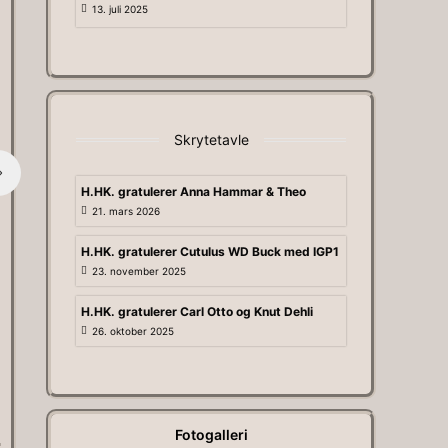
13. juli 2025
Skrytetavle
Pallen klasse C, Søndag. Vi
H.HK. gratulerer Anna Hammar & Theo
21. mars 2026
H.HK. gratulerer Cutulus WD Buck med IGP1
23. november 2025
H.HK. gratulerer Carl Otto og Knut Dehli
26. oktober 2025
Fotogalleri