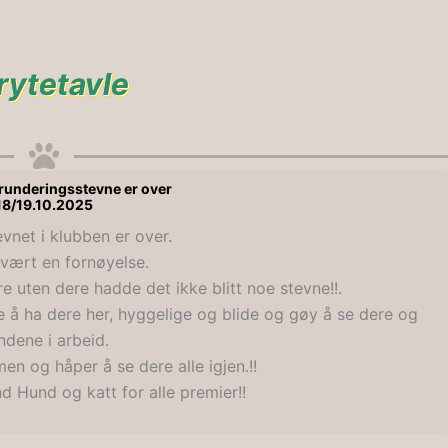
rytetavle
 runderingsstevne er over
18/19.10.2025
evnet i klubben er over.
 vært en fornøyelse.
e uten dere hadde det ikke blitt noe stevne!!.
se å ha dere her, hyggelige og blide og gøy å se dere og
ndene i arbeid.
men og håper å se dere alle igjen.!!
d Hund og katt for alle premier!!