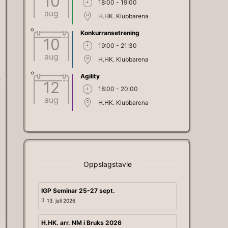
10
18:00 - 19:00
aug
H.HK. Klubbarena
Konkurransetrening
10
19:00 - 21:30
aug
H.HK. Klubbarena
Agility
12
18:00 - 20:00
aug
H.HK. Klubbarena
Oppslagstavle
IGP Seminar 25-27 sept.
13. juli 2026
H.HK. arr. NM i Bruks 2026