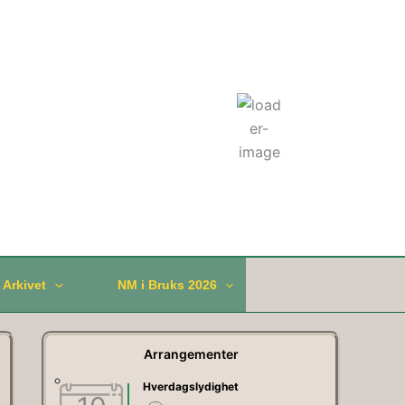
Været: Holmestrand
02:00,
08.08.2026
°C
12
Spredte Skyer
Vindkast:
5km/t
Skyer:
44%
/ Arkivet
NM i Bruks 2026
Arrangementer
Hverdagslydighet