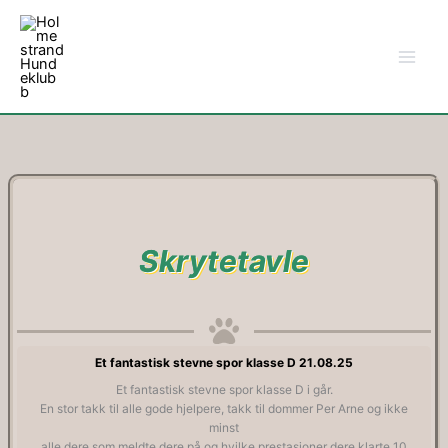
Hopp
rett
til
innholdet
Skrytetavle
Et fantastisk stevne spor klasse D 21.08.25
Et fantastisk stevne spor klasse D i går.
En stor takk til alle gode hjelpere, takk til dommer Per Arne og ikke
minst
alle dere som meldte dere på og hvilke prestasjoner dere klarte 10