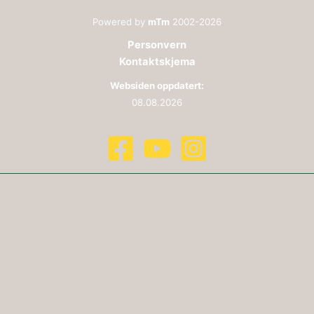
Powered by
mTm
2002-2026
Personvern
Kontaktskjema
Websiden oppdatert:
08.08.2026