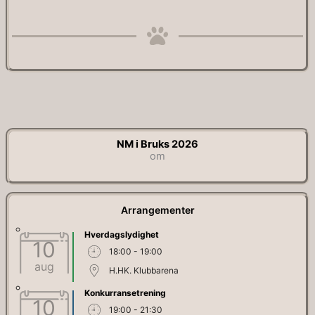
NM i Bruks 2026
om
Arrangementer
Hverdagslydighet
10
18:00 - 19:00
aug
H.HK. Klubbarena
Konkurransetrening
10
19:00 - 21:30