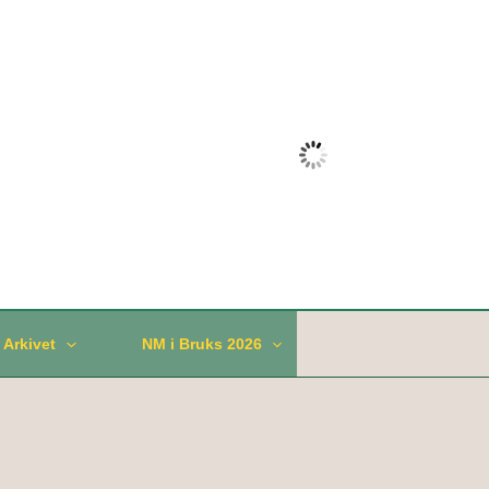
Været: Holmestrand
10:16,
06.08.2026
°C
17
Klart
Vindkast:
34km/t
Skyer:
10%
/ Arkivet
NM i Bruks 2026