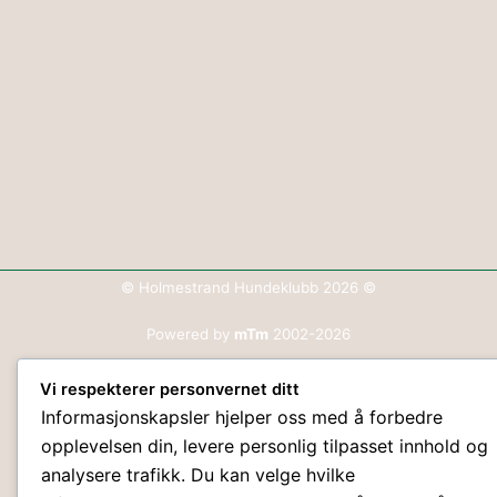
© Holmestrand Hundeklubb 2026 ©
Powered by
mTm
2002-2026
Personvern
Vi respekterer personvernet ditt
Kontaktskjema
Informasjonskapsler hjelper oss med å forbedre
Websiden oppdatert:
opplevelsen din, levere personlig tilpasset innhold og
30.07.2026
analysere trafikk. Du kan velge hvilke