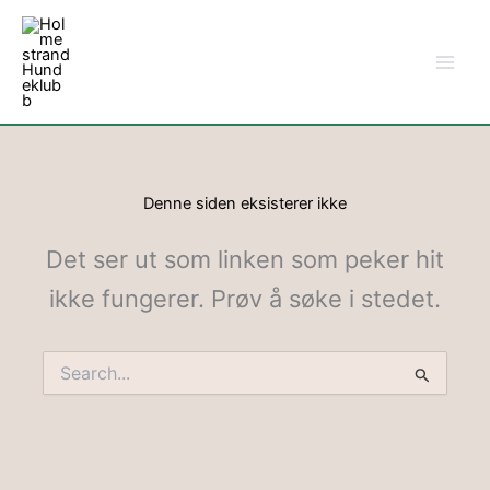
Hopp
rett
til
innholdet
Denne siden eksisterer ikke
Det ser ut som linken som peker hit
ikke fungerer. Prøv å søke i stedet.
Søk
etter: