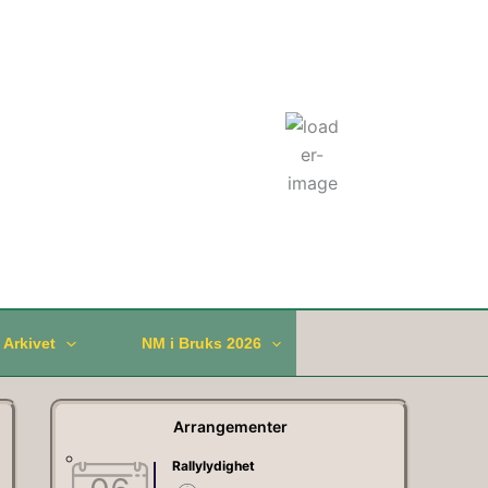
Været: Holmestrand
13:09,
06.08.2026
°C
19
Enkelte Skyer
Vindkast:
27km/t
Skyer:
12%
/ Arkivet
NM i Bruks 2026
Arrangementer
Rallylydighet