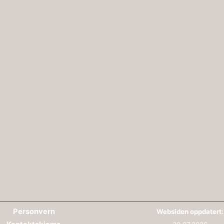
Personvern
Websiden oppdatert: