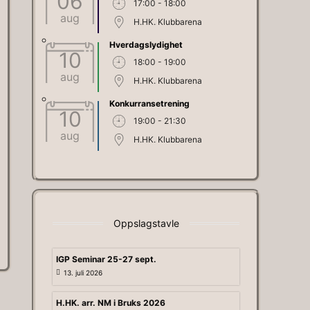
06
17:00 - 18:00
aug
H.HK. Klubbarena
Hverdagslydighet
10
18:00 - 19:00
aug
H.HK. Klubbarena
Konkurransetrening
10
19:00 - 21:30
aug
H.HK. Klubbarena
Oppslagstavle
IGP Seminar 25-27 sept.
13. juli 2026
H.HK. arr. NM i Bruks 2026